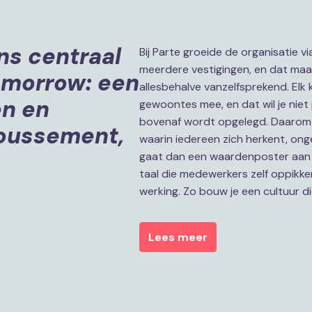
ns centraal 
Bij Parte groeide de organisatie 
meerdere vestigingen, en dat maa
omorrow: een 
allesbehalve vanzelfsprekend. Elk 
n en 
gewoontes mee, en dat wil je niet 
bovenaf wordt opgelegd. Daarom 
oussement, 
waarin iedereen zich herkent, onge
gaat dan een waardenposter aan d
taal die medewerkers zelf oppikken 
werking. Zo bouw je een cultuur di
Lees meer