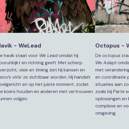
Havik - WeLead
Octopus - 
e havik staat voor 
We Lead
 omdat hij 
ooruitkijkt en richting geeft. Met scherp 
We Adapt
 omda
verzicht, visie en timing ziet hij kansen en 
met verandering. 
isico’s vóór ze zichtbaar worden. Hij handelt 
en coördinatie p
oelgericht en op het juiste moment, zodat 
situaties aan zo
e koers houden en anderen met vertrouwen 
zoals bij Parte 
unnen volgen.
oplossingen en 
complexe en vo
omgeving.