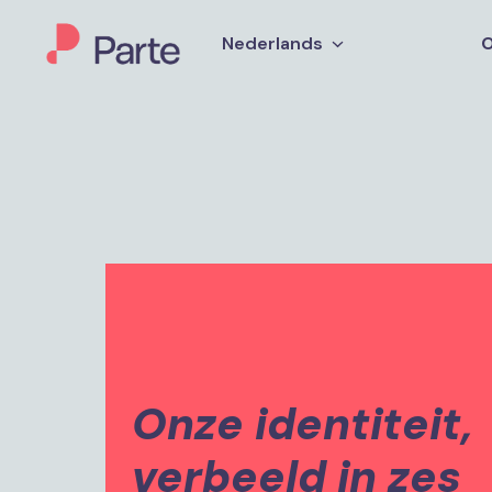
Overslaan
naar
Nederlands
O
Homepagina
content
Onze identiteit, 
verbeeld in zes 