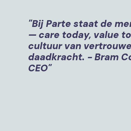
"Bij Parte staat de me
— care today, value t
cultuur van vertrouwe
daadkracht. - Bram C
CEO"