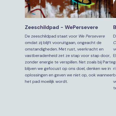
Zeeschildpad - WePersevere
B
De zeeschildpad staat voor 
We Persevere
D
omdat zij blijft vooruitgaan, ongeacht de 
C
omstandigheden. Met rust, veerkracht en 
v
vastberadenheid zet ze stap voor stap door, 
E
zonder energie te verspillen. Net zoals bij Parte 
g
blijven we gefocust op ons doel, denken we in 
r
oplossingen en geven we niet op, ook wanneer 
b
het pad moeilijk wordt.
v
t