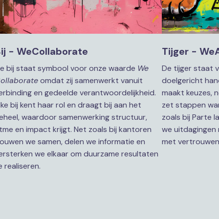
ij - WeCollaborate
Tijger - We
e bij staat symbool voor onze waarde 
We 
De tijger staat v
ollaborate
 omdat zij samenwerkt vanuit 
doelgericht han
erbinding en gedeelde verantwoordelijkheid. 
maakt keuzes, n
lke bij kent haar rol en draagt bij aan het 
zet stappen wan
eheel, waardoor samenwerking structuur, 
zoals bij Parte l
itme en impact krijgt. Net zoals bij kantoren 
we uitdagingen 
ouwen we samen, delen we informatie en 
met vertrouwen,
ersterken we elkaar om duurzame resultaten 
e realiseren.