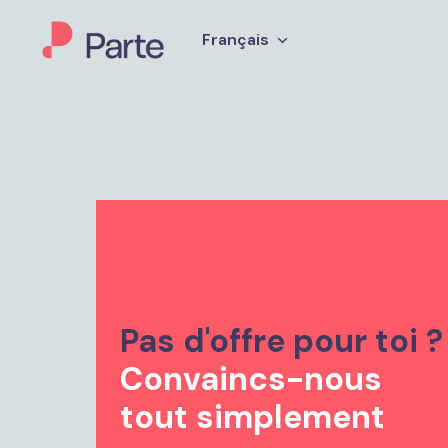
Aller
au
Français
Page d'accueil
contenu
Convaincs-nous 
tout simplement 