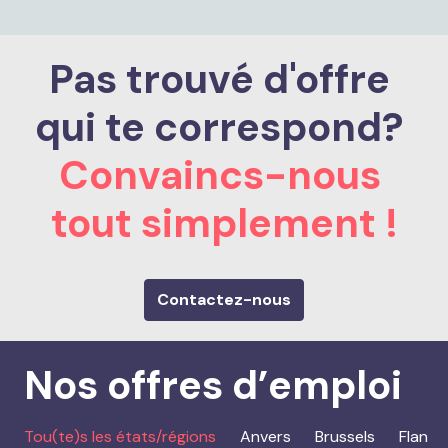
Pas trouvé d'offre 
qui te correspond?
Convaincs-nous 
tout simplement !
Contactez-nous
Nos offres d’emploi
Tou(te)s les états/régions
Anvers
Brussels
Flandr