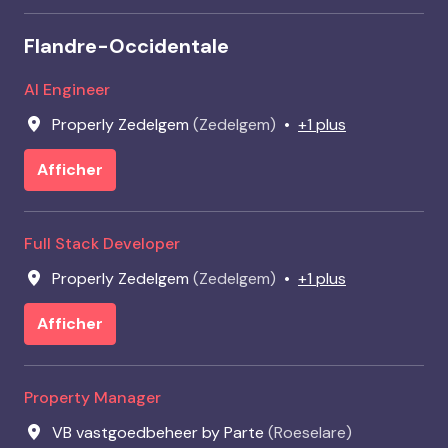
Flandre-Occidentale
AI Engineer
Properly Zedelgem
(
Zedelgem
)
•
+1 plus
Afficher
Full Stack Developer
Properly Zedelgem
(
Zedelgem
)
•
+1 plus
Afficher
Property Manager
VB vastgoedbeheer by Parte
(
Roeselare
)