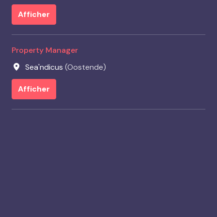
Afficher
Property Manager
Sea'ndicus
(
Oostende
)
Afficher